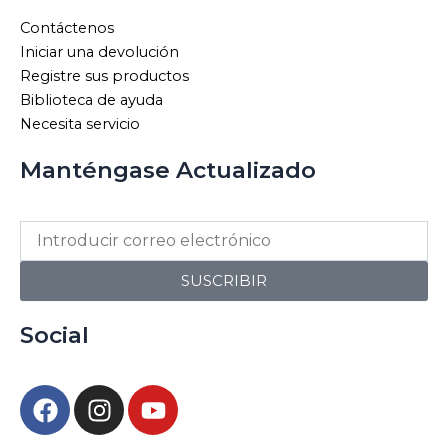
Contáctenos
Iniciar una devolución
Registre sus productos
Biblioteca de ayuda
Necesita servicio
Manténgase Actualizado
SUSCRIBIR
Social
F
I
Y
a
n
o
c
s
u