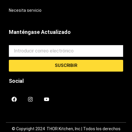
Necesita servicio
Manténgase Actualizado
SUSCRIBIR
Social
F
I
Y
a
n
o
c
s
u
e
t
t
b
a
u
o
g
b
o
r
e
© Copyright 2024 THOR Kitchen, Inc.
| Todos los derechos