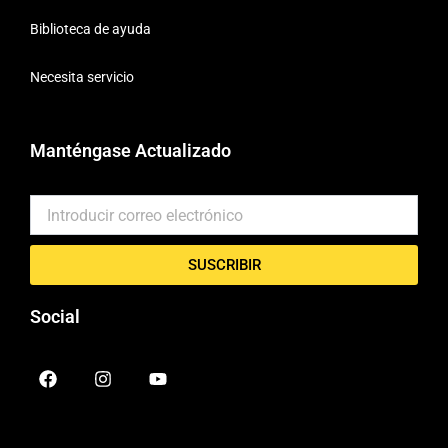
Biblioteca de ayuda
Necesita servicio
Manténgase Actualizado
SUSCRIBIR
Social
F
I
Y
a
n
o
c
s
u
e
t
t
b
a
u